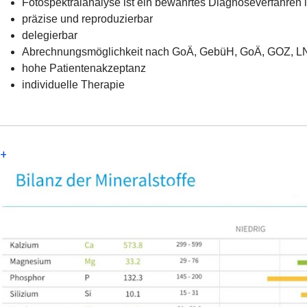
Fotospektralanalyse ist ein bewährtes Diagnoseverfahren 
präzise und reproduzierbar
delegierbar
Abrechnungsmöglichkeit nach GoÄ, GebüH, GoÄ, GOZ, LN
hohe Patientenakzeptanz
individuelle Therapie
+