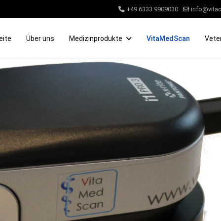
+49 6333 9909030
info@vitac
eite
Über uns
Medizinprodukte
VitaMedScan
Vete