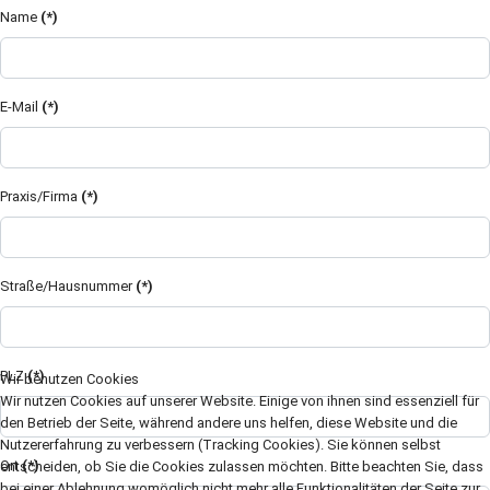
Name
(*)
E-Mail
(*)
Praxis/Firma
(*)
Straße/Hausnummer
(*)
PLZ
(*)
Wir benutzen Cookies
Wir nutzen Cookies auf unserer Website. Einige von ihnen sind essenziell für
den Betrieb der Seite, während andere uns helfen, diese Website und die
Nutzererfahrung zu verbessern (Tracking Cookies). Sie können selbst
Ort
(*)
entscheiden, ob Sie die Cookies zulassen möchten. Bitte beachten Sie, dass
bei einer Ablehnung womöglich nicht mehr alle Funktionalitäten der Seite zur